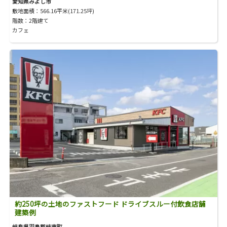
愛知県みよし市
敷地面積：566.16平米(171.25坪)
階数：2階建て
カフェ
約250坪の土地のファストフード ドライブスルー付飲食店舗
建築例
岐阜県羽島郡岐南町