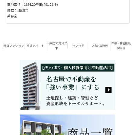
敷地面積：1624.20平米(491.26坪)
階数：1階建て
美容室
一戸建て賃貸住
医療・福祉施設,
賃貸マンション
賃貸アパート
注文住宅
店舗･事務所
宅
保育園