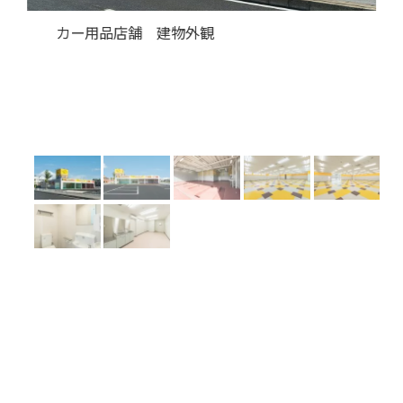
建物外観
店舗＆広い駐車場