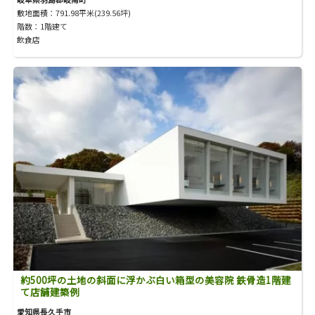
敷地面積：791.98平米(239.56坪)
階数：1階建て
飲食店
約500坪の土地の斜面に浮かぶ白い箱型の美容院 鉄骨造1階建
て店舗建築例
愛知県長久手市