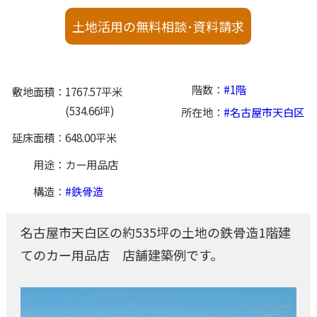
土地活用の無料相談･資料請求
階数
1階
敷地面積
1767.57平米
(534.66坪)
所在地
名古屋市天白区
延床面積
648.00平米
用途
カー用品店
構造
鉄骨造
名古屋市天白区の約535坪の土地の鉄骨造1階建
てのカー用品店 店舗建築例です。