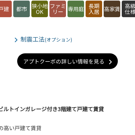
狭小地
ファミ
長期
高
戸建
都市
専用庭
高家賃
OK
リー
入居
仕
制震工法
(オプション)
アプトクーボの詳しい情報を見る
ビルトインガレージ付き3階建て戸建て賃貸
の高い戸建て賃貸