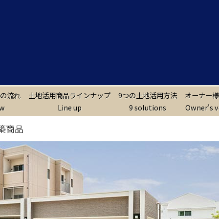
の流れ
土地活用商品ラインナップ
9つの土地活用方法
オーナー様
ow
Line up
9 solutions
Owner's v
築商品