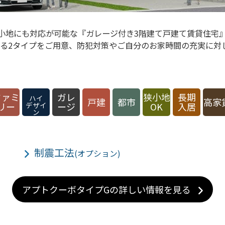
小地にも対応が可能な『ガレージ付き3階建て戸建て賃貸住宅
が選べる2タイプをご用意、防犯対策やご自分のお家時間の充実に
ファミ
ガレ
狭小地
長期
ハイ
戸建
都市
高家
リー
デザイ
ージ
OK
入居
ン
制震工法
(オプション)
アプトクーボタイプGの詳しい情報を見る