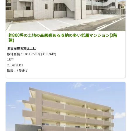
約300坪の土地の高級感ある収納の多い低層マンション(3階
建)
名古屋市名東区上社
敷地面積：1053.75平米(318.76坪)
15戸
2LDK 3LDK
階数：3階建て