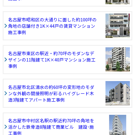
名古屋市昭和区の大通りに面した約100坪の
角地の店舗付き1K×44戸の賃貸マンション
施工事例
名古屋市東区の駅近・約70坪のモダンなデ
ザインの11階建て1K×40戸マンション施工
事例
名古屋市北区清水の約60坪の変形地のモダ
ンな外観の間接照明が彩るハイグレード木
造3階建てアパート施工事例
名古屋市中村区名駅の駅近約70坪の角地を
活かした鉄骨造8階建て商業ビル 建設･施
工事例