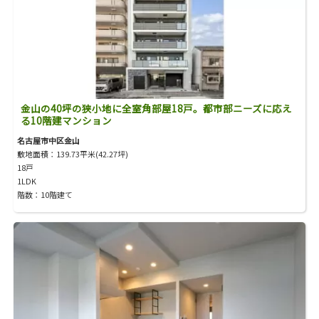
金山の40坪の狭小地に全室角部屋18戸。都市部ニーズに応え
る10階建マンション
名古屋市中区金山
敷地面積：139.73平米(42.27坪)
18戸
1LDK
階数：10階建て