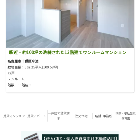
駅近・約100坪の洗練された13階建てワンルームマンション
名古屋市千種区今池
敷地面積：362.25平米(109.58坪)
72戸
ワンルーム
階数：13階建て
一戸建て賃貸住
医療・福祉施設,
賃貸マンション
賃貸アパート
注文住宅
店舗･事務所
宅
保育園