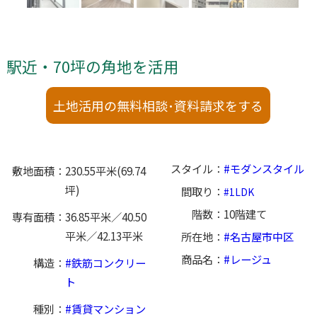
駅近・70坪の角地を活用
土地活用の無料相談･資料請求をする
スタイル
モダンスタイル
敷地面積
230.55平米(69.74
坪)
間取り
1LDK
階数
10階建て
専有面積
36.85平米／40.50
平米／42.13平米
所在地
名古屋市中区
商品名
レージュ
構造
鉄筋コンクリー
ト
種別
賃貸マンション