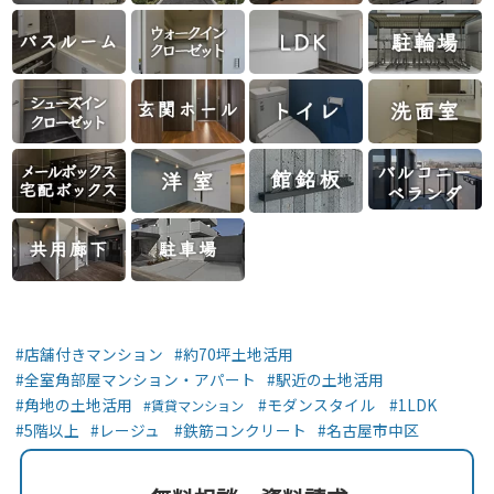
店舗付きマンション
約70坪土地活用
全室角部屋マンション・アパート
駅近の土地活用
角地の土地活用
モダンスタイル
1LDK
賃貸マンション
5階以上
レージュ
鉄筋コンクリート
名古屋市中区