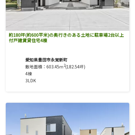
約180坪(約600平米)の奥行きのある土地に駐車場2台以上
付戸建賃貸住宅4棟
愛知県豊田市永覚新町
2
敷地面積：603.45ｍ
(182.54坪)
4棟
3LDK