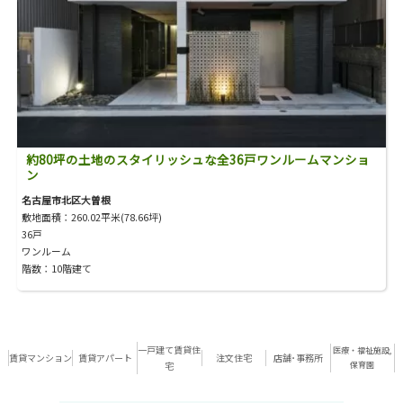
約80坪の土地のスタイリッシュな全36戸ワンルームマンショ
ン
名古屋市北区大曽根
敷地面積：260.02平米(78.66坪)
36戸
ワンルーム
階数：10階建て
一戸建て賃貸住
医療・福祉施設,
賃貸マンション
賃貸アパート
注文住宅
店舗･事務所
宅
保育園