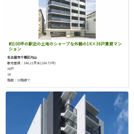
約100坪の駅近の土地のシャープな外観の1K×36戸賃貸マン
ション
名古屋市千種区内山
敷地面積：346.21平米(104.73坪)
36戸
1K
階数：10階建て