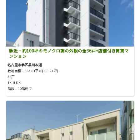
駅近・約100坪のモノクロ調の外観の全36戸+店舗付き賃貸マ
ンション
名古屋市北区黒川本通
敷地面積：367.83平米(111.27坪)
36戸
1K 1LDK
階数：10階建て