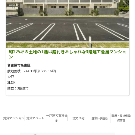
約225坪の土地の1階は庭付きおしゃれな3階建て低層マンショ
ン
名古屋市名東区
敷地面積：744.33平米(225.16坪)
12戸
2LDK
階数：3階建て
一戸建て賃貸住
医療・福祉施設,
賃貸マンション
賃貸アパート
注文住宅
店舗･事務所
宅
保育園