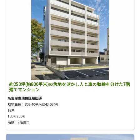
約250坪(約800平米)の角地を活かし人と車の動線を分けた7階
建てマンション
名古屋市瑞穂区堀田通
敷地面積：803.40平米(243.03坪)
18戸
1LDK 2LDK
階数：7階建て