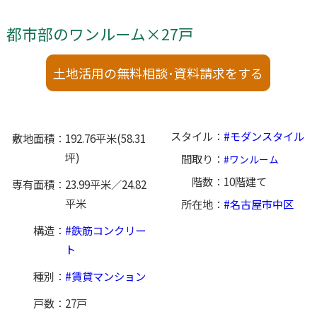
都市部のワンルーム×27戸
土地活用の無料相談･資料請求をする
スタイル
モダンスタイル
敷地面積
192.76平米(58.31
坪)
間取り
ワンルーム
階数
10階建て
専有面積
23.99平米／24.82
平米
所在地
名古屋市中区
構造
鉄筋コンクリー
ト
種別
賃貸マンション
戸数
27戸