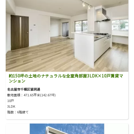
約150坪の土地のナチュラルな全室角部屋3LDK×10戸賃貸マ
ンション
名古屋市千種区猫洞通
敷地面積：471.65平米(142.67坪)
10戸
3LDK
階数：6階建て