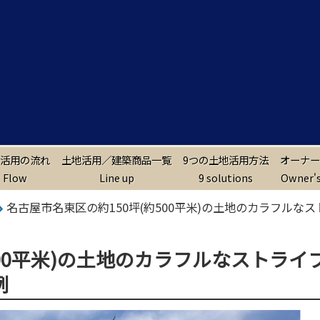
活用の流れ
土地活用／建築商品一覧
9つの土地活用方法
オーナー
Flow
Line up
9 solutions
Owner's
名古屋市名東区の約150坪(約500平米)の土地のカラフルな
500平米)の土地のカラフルなストライ
例