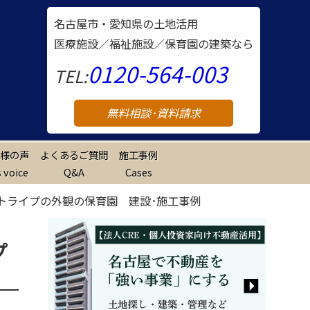
名古屋市・愛知県の土地活用
医療施設／福祉施設／保育園の建築なら
0120-564-003
TEL:
無料相談･資料請求
様の声
よくあるご質問
施工事例
 voice
Q&A
Cases
ストライプの外観の保育園 建設･施工事例
プ