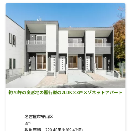
約70坪の変形地の雁行型の2LDK×3戸メゾネットアパート
名古屋市守山区
3戸
敷地面積：229.48平米(69.42坪)