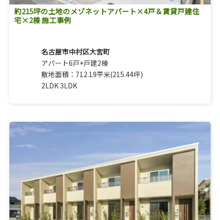
約215坪の土地のメゾネットアパート×4戸＆賃貸戸建住
宅×2棟 施工事例
名古屋市中村区大宮町
アパート6戸+戸建2棟
敷地面積：712.19平米(215.44坪)
2LDK 3LDK