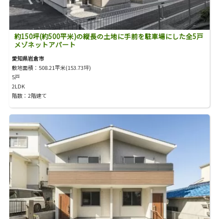
約150坪(約500平米)の縦長の土地に手前を駐車場にした全5戸
メゾネットアパート
愛知県岩倉市
敷地面積：508.21平米(153.73坪)
5戸
2LDK
階数：2階建て