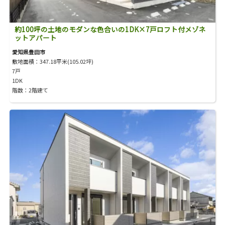
約100坪の土地のモダンな色合いの1DK×7戸ロフト付メゾネ
ットアパート
愛知県豊田市
敷地面積：347.18平米(105.02坪)
7戸
1DK
階数：2階建て