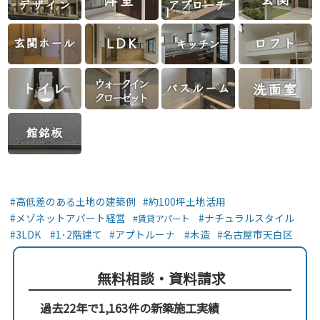
高低差のある土地の建築例
約100坪土地活用
メゾネットアパート経営
ナチュラルスタイル
賃貸アパート
3LDK
1･2階建て
アプトルーナ
木造
名古屋市天白区
無料相談・資料請求
過去22年で1,163件の新築施工実績