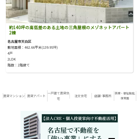
約140坪の高低差のある土地の三角屋根のメゾネットアパート
2棟
名古屋市天白区
敷地面積：462.66平米(139.95坪)
4戸
2LDK
階数：2階建て
一戸建て賃貸住
医療・福祉施設,
賃貸マンション
賃貸アパート
注文住宅
店舗･事務所
宅
保育園