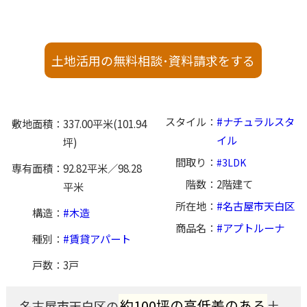
土地活用の無料相談･資料請求をする
スタイル
ナチュラルスタ
敷地面積
337.00平米(101.94
イル
坪)
間取り
3LDK
専有面積
92.82平米／98.28
階数
2階建て
平米
所在地
名古屋市天白区
構造
木造
商品名
アプトルーナ
種別
賃貸アパート
戸数
3戸
約100坪の高低差のある
名古屋市天白区の
土