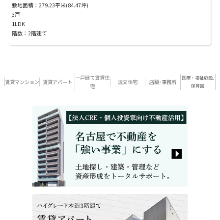
敷地面積：279.23平米(84.47坪)
3戸
1LDK
階数：2階建て
一戸建て賃貸住
医療・福祉施設,
賃貸マンション
賃貸アパート
注文住宅
店舗･事務所
宅
保育園