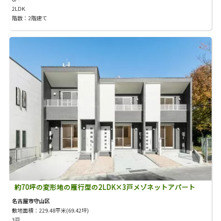
2LDK
階数：2階建て
約70坪の変形地の雁行型の2LDK×3戸メゾネットアパート
名古屋市守山区
敷地面積：229.48平米(69.42坪)
3戸