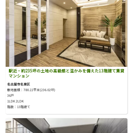
駅近・約235坪の土地の高級感と温かみを備えた13階建て賃貸
マンション
名古屋市名東区
敷地面積：780.22平米(236.02坪)
36戸
1LDK 2LDK
階数：13階建て