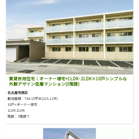
賃貸併用住宅｜オーナー様宅+1LDK･2LDK×10戸シンプルな
外観デザイン低層マンション(3階建)
名古屋市西区
敷地面積：744.15平米(225.11坪)
10戸+オーナー様宅
1LDK 2LDK
階数：3階建て