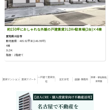
約150坪におしゃれな外観の戸建賃貸3LDK+駐車場(2台)×4棟
愛知県刈谷市
敷地面積：485.92平米(146.99坪)
4棟
3LDK
階数：2階建て
一戸建て賃貸住
医療・福祉施設,
賃貸マンション
賃貸アパート
注文住宅
店舗･事務所
宅
保育園