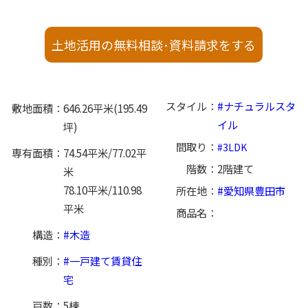
土地活用の無料相談･資料請求をする
スタイル
ナチュラルスタ
敷地面積
646.26平米(195.49
イル
坪)
間取り
3LDK
専有面積
74.54平米/77.02平
階数
2階建て
米
78.10平米/110.98
所在地
愛知県豊田市
平米
商品名
構造
木造
種別
一戸建て賃貸住
宅
戸数
5棟