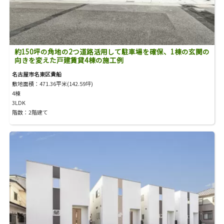
約150坪の角地の2つ道路活用して駐車場を確保、1棟の玄関の
向きを変えた戸建賃貸4棟の施工例
名古屋市名東区貴船
敷地面積：471.36平米(142.59坪)
4棟
3LDK
階数：2階建て