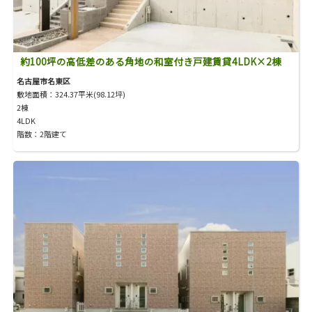
約100坪の高低差のある角地の和室付き戸建賃貸4LDK×2棟
名古屋市名東区
敷地面積：324.37平米(98.12坪)
2棟
4LDK
階数：2階建て