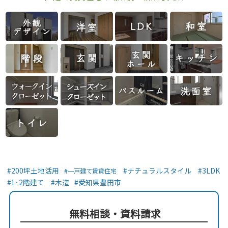
200坪土地活用
ナチュラルスタイル
3LDK
一戸建て賃貸住宅
1･2階建て
木造
愛知県豊田市
無料相談・資料請求