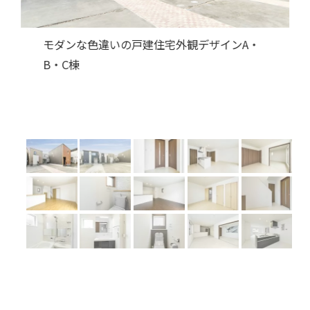
Previous
Next
色違いの外観C･D･E棟