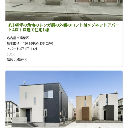
約140坪の角地のレンガ調の外観のロフト付メゾネットアパー
ト4戸＋戸建て住宅1棟
名古屋市瑞穂区
敷地面積：456.26平米(138.02坪)
アパート4戸+戸建1棟
3LDK
階数：2階建て