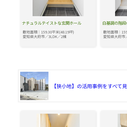
ナチュラルテイストな玄関ホール
白基調の階段
敷地面積：159.30平米(48.19坪)
敷地面積：159.
愛知県大府市／3LDK／2棟
愛知県大府市／
【狭小地】の活用事例をすべて