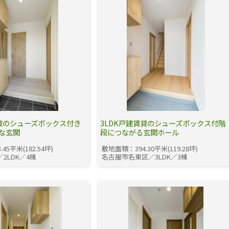
賃貸のシューズボックス付き
3LDK戸建賃貸のシューズボックス付階
な玄関
段につながる玄関ホール
45平米(182.54坪)
敷地面積：394.30平米(119.28坪)
2LDK／4棟
名古屋市名東区／3LDK／3棟