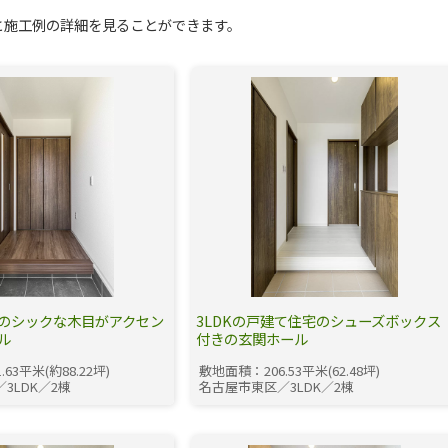
と施工例の詳細を見ることができます。
のシックな木目がアクセン
3LDKの戸建て住宅のシューズボックス
ル
付きの玄関ホール
63平米(約88.22坪)
敷地面積：206.53平米(62.48坪)
3LDK／2棟
名古屋市東区／3LDK／2棟