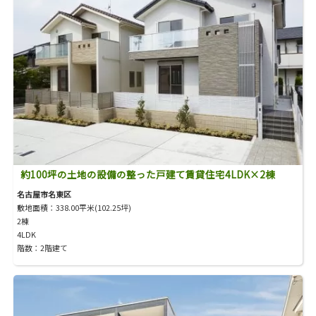
約100坪の土地の設備の整った戸建て賃貸住宅4LDK×2棟
名古屋市名東区
敷地面積：338.00平米(102.25坪)
2棟
4LDK
階数：2階建て