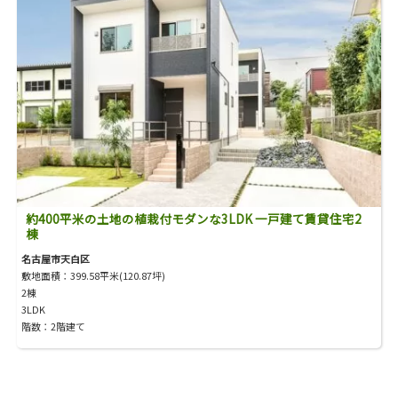
約400平米の土地の植栽付モダンな3LDK 一戸建て賃貸住宅2
棟
名古屋市天白区
敷地面積：399.58平米(120.87坪)
2棟
3LDK
階数：2階建て