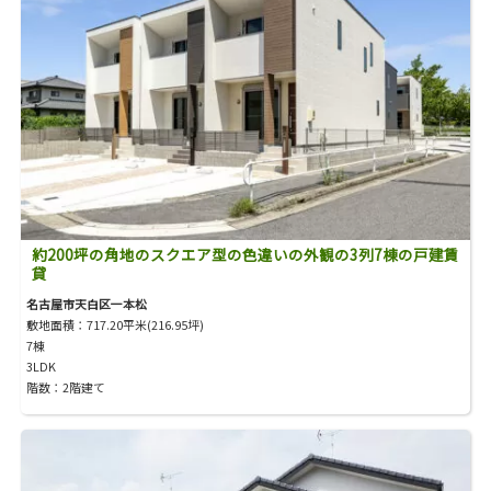
約200坪の角地のスクエア型の色違いの外観の3列7棟の戸建賃
貸
名古屋市天白区一本松
敷地面積：717.20平米(216.95坪)
7棟
3LDK
階数：2階建て