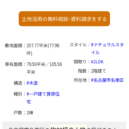
土地活用の無料相談･資料請求をする
スタイル
ナチュラルスタ
敷地面積
257.77平米(77.98
イル
坪)
間取り
2LDK
専有面積
79.50平米／105.58
階数
2階建て
平米
所在地
名古屋市名東区
構造
木造
種別
一戸建て賃貸住
宅
戸数
2棟