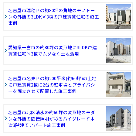
名古屋市瑞穂区の約80坪の角地のモノトー
ンの外観の3LDK×3棟の戸建賃貸住宅の施工
事例
愛知県一宮市の約80坪の変形地に3LDK戸建
賃貸住宅×3棟でムダなく土地活用
名古屋市名東区の約200平米(約60坪)の土地
に戸建賃貸2棟に2台の駐車場とプライバシ
ーを両立させて配置した施工事例
名古屋市北区清水の約60坪の変形地のモダ
ンな外観の間接照明が彩るハイグレード木
造3階建てアパート施工事例