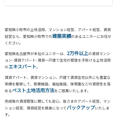
愛知県小牧市の土地活用、マンション経営、アパート経営、賃貸
建築実績
経営なら、愛知県小牧市での
のあるユニホーにお任せ
ください。
2万件以上
愛知県名古屋市が本社のユニホーは、
の賃貸マンシ
ョン･賃貸アパート･賃貸一戸建て住宅の管理を手掛ける土地活用
エキスパート
の
。
賃貸アパート、賃貸マンション、戸建て賃貸住宅以外にも豊富な
実績を駆使して、医療施設、福祉施設、保育園などの資産性を高
ベスト土地活用方法
める
をご提案いたします。
完成後の賃貸管理に関しても安心、皆さまのアパート経営、マン
バックアップ
ション経営、賃貸経営を親身になって
いたしま
す。