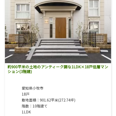
約900平米の土地のアンティーク調な1LDK×18戸低層マン
ション(3階建)
愛知県小牧市
18戸
敷地面積：901.62平米(272.74坪)
階数：10階建て
1LDK