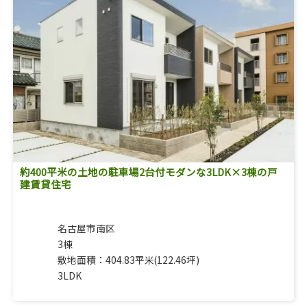
約400平米の土地の駐車場2台付モダンな3LDK×3棟の戸
建賃貸住宅
名古屋市南区
3棟
敷地面積：404.83平米(122.46坪)
3LDK