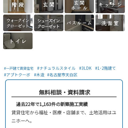
ナチュラルスタイル
3LDK
1･2階建て
一戸建て賃貸住宅
アプトクーボ
木造
名古屋市天白区
無料相談・資料請求
過去22年で1,163件の新築施工実績
賃貸住宅から福祉・医療・店舗まで、土地活用はユ
ニホーへ。