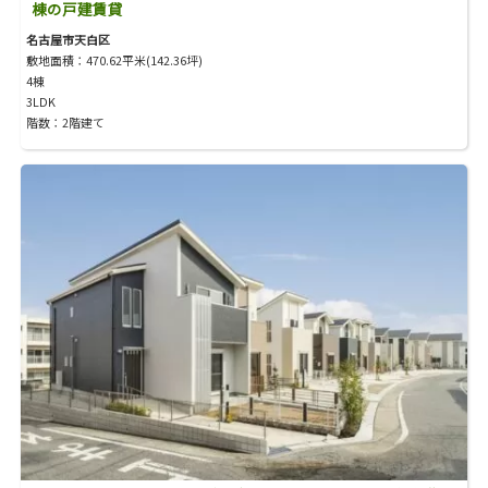
棟の戸建賃貸
名古屋市天白区
敷地面積：470.62平米(142.36坪)
4棟
3LDK
階数：2階建て