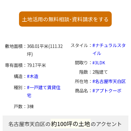
土地活用の無料相談･資料請求をする
スタイル
ナチュラルスタ
敷地面積
368.01平米(111.32
イル
坪)
間取り
3LDK
専有面積
79.17平米
階数
2階建て
構造
木造
所在地
名古屋市天白区
種別
一戸建て賃貸住
商品名
アプトクーボ
宅
戸数
3棟
約100坪の土地
名古屋市天白区の
のアクセント