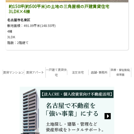
約150坪(約500平米)の土地の三角屋根の戸建賃貸住宅
3LDK×4棟
名古屋市名東区
敷地面積：491.09平米(148.55坪)
4棟
3LDK
階数：2階建て
一戸建て賃貸住
医療・福祉施設,
賃貸マンション
賃貸アパート
注文住宅
店舗･事務所
宅
保育園