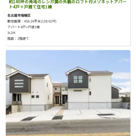
約140坪の角地のレンガ調の外観のロフト付メゾネットアパー
ト4戸＋戸建て住宅1棟
名古屋市瑞穂区
敷地面積：456.26平米(138.02坪)
アパート4戸+戸建1棟
3LDK
階数：2階建て