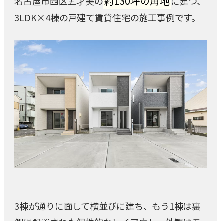
約130坪の角地
名古屋市西区五才美の
に建つ、
3LDK×4棟の戸建て賃貸住宅の施工事例です。
3棟が通りに面して横並びに建ち、もう1棟は裏