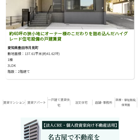
約40坪の狭小地にオーナー様のこだわりを詰め込んだハイグ
レード住宅設備の戸建賃貸
愛知県豊田市月見町
敷地面積：137.61平米(約41.62坪)
1棟
3LDK
階数：2階建て
一戸建て賃貸住
医療・福祉施設,
賃貸マンション
賃貸アパート
注文住宅
店舗･事務所
宅
保育園