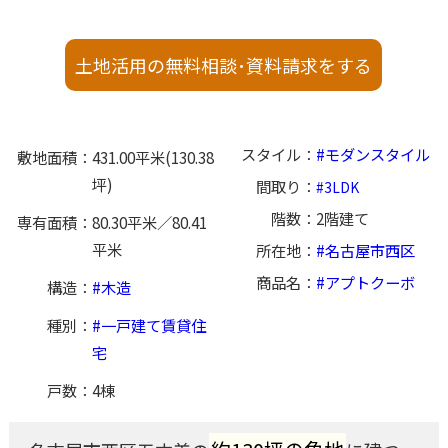
土地活用の無料相談･資料請求をする
スタイル
モダンスタイル
敷地面積
431.00平米(130.38
坪)
間取り
3LDK
階数
2階建て
専有面積
80.30平米／80.41
平米
所在地
名古屋市西区
商品名
アプトクーボ
構造
木造
種別
一戸建て賃貸住
宅
戸数
4棟