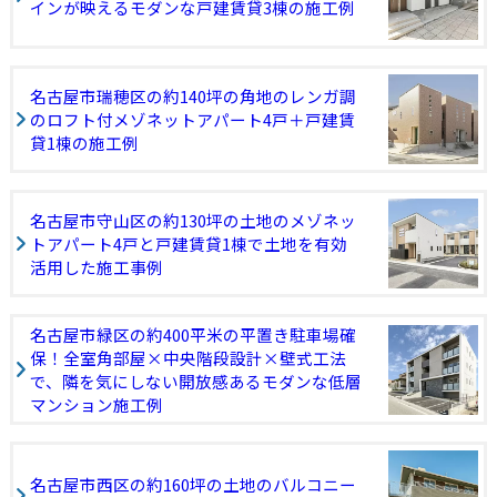
インが映えるモダンな戸建賃貸3棟の施工例
名古屋市瑞穂区の約140坪の角地のレンガ調
のロフト付メゾネットアパート4戸＋戸建賃
貸1棟の施工例
名古屋市守山区の約130坪の土地のメゾネッ
トアパート4戸と戸建賃貸1棟で土地を有効
活用した施工事例
名古屋市緑区の約400平米の平置き駐車場確
保！全室角部屋×中央階段設計×壁式工法
で、隣を気にしない開放感あるモダンな低層
マンション施工例
名古屋市西区の約160坪の土地のバルコニー