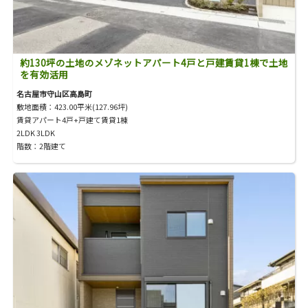
約130坪の土地のメゾネットアパート4戸と戸建賃貸1棟で土地
を有効活用
名古屋市守山区高島町
敷地面積：423.00平米(127.96坪)
賃貸アパート4戸+戸建て賃貸1棟
2LDK 3LDK
階数：2階建て