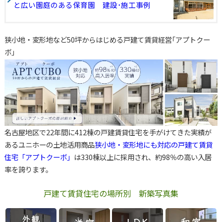
と広い園庭のある保育園 建設･施工事例
狭小地・変形地など50坪からはじめる戸建て賃貸経営｢アプトクー
ボ｣
名古屋地区で22年間に412棟の戸建賃貸住宅を手がけてきた実績が
あるユニホーの土地活用商品
狭小地・変形地にも対応の戸建て賃貸
住宅「アプトクーボ」
は330棟以上に採用され、約98％の高い入居
率を誇ります。
戸建て賃貸住宅の場所別 新築写真集