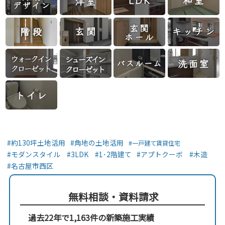
約130坪土地活用
角地の土地活用
一戸建て賃貸住宅
モダンスタイル
3LDK
1･2階建て
アプトクーボ
木造
名古屋市西区
無料相談・資料請求
過去22年で1,163件の新築施工実績